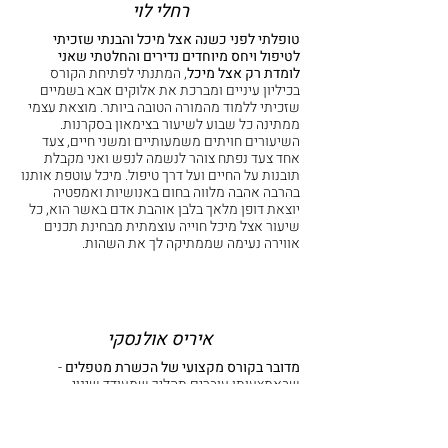
רחלי לוי
טופלתי לפני כשנה אצל מיכל והבנתי שזכיתי
לטיפול ויחס מיוחדים נדירים והחלטתי שאני
לומדת רק אצל מיכל
, המתנתי לפתיחת הקורס
בכיליון עיניים ומברכת את אלוקים אבא בשמיים
שזכיתי ללמוד מהמורה הטובה ביותר. מוצאת עצמי
ממתינה כל שבוע לשיעור בצימאון בסקרנות.
השיעורים חויתים משמעותיים ומשני חיים, צעד
אחד צעד נפתח צוהר לנשמה לנפש ואני מקבלת
תובנות על החיים ועל דרך טיפול. מיכל עוטפת אותנו
בהרבה אהבה מלווה בחום באנושיות ואמפטיה
יוצאת דופן מלאך בלבן אוהבת אדם באשר הוא, כל
שיעור אצל מיכל חוייה עוצמתית מבחינת תכנים
אווירה נעימה שממתיקה לך את השהות.
איריס אולנסקי
מדובר בקורס מקצועי של הכשרת מטפלים
-
שבאמצעותו עוברים תהליך שמעודד שינוי
משמעותי בכל תחומי החיים, הבנת חוקי הייקום,
הטבעות ילדות, כלים לשיחרור ושינוי מחשבתי ועוד
ועוד. מומלץ מאד