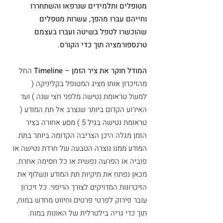
מטופלים ותלמידים שנרפאו והשתחררו
וחייהם עברו מהפך, עשרות מטפלים
שהוכשרו לטפל בשיטה ועברו בעצמם
טרנספורמציה תוך כדי הקורס.
המודל חוקר את ציר הזמן – Timeline
החל
מהזיכרון אותו מציג המטופל בקליניקה (
למשל טראומת נטישה מלפני חצי שנה ) ועד
האירוע הקדום ביותר שנצרב אל תת המודע (
טראומת נטישה בגיל 5 ) מסע אחורה בציר
הזמן מגלה היכן הצריבה הקדומה ביותר בתת
המודע ממנו נוצרה הטבעה של חרדת נטישה או
פוביה או הפרעה נפשית או כל חסימה אחרת.
מכאן נפתח את תיקיות תת המודע ונשלוף את
הזיכרונות המדויקים לצורך הריפוי. כל זיכרון
עובר פירוק לפרטי פרטים וחיווט מחדש במוח,
תוך כדי גריה בילטרלית של האונות במוח.