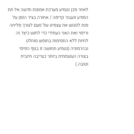
לאחר מכן נטמיע מערכת אמונות חדשה אל תת
המודע ונעבור קדימה / אחורה בציר הזמן על
מנת לפגוש את עצמינו של פעם לצורך סליחה
וריפוי ואת האני העתידי כדי לחוש כיצד זה
לחיות ללא החסימות בחופש מוחלט
ובהרמוניה (נטמיע תחושה זו בגוף הפיסי
בצורה העוצמתית ביותר כצריבה חיובית
וטובה.)
ההשקעה בקורס
8 מ
פגשים
פעם בשבוע מפגש של 3 שעות
בקליניקה במערב חדרה – כתובת
תינתן לנרשמים
שעות:
בוקר
10:00-13:00