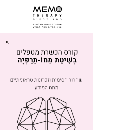
קורס הכשרת מטפלים
בְשִׁיטַת מֵמוֹ-תֵרַפְּיָה
שחרור חסימות וזכרונות טראומתיים
מתת המודע